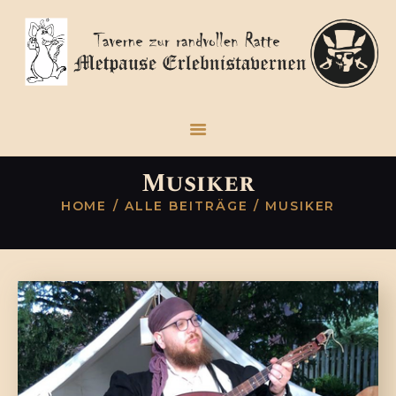
STARTSEITE
TERMINE
FREIBEUTERDORF
BREMERHAVEN
Musiker
KONTAKT
HOME
ALLE BEITRÄGE
MUSIKER